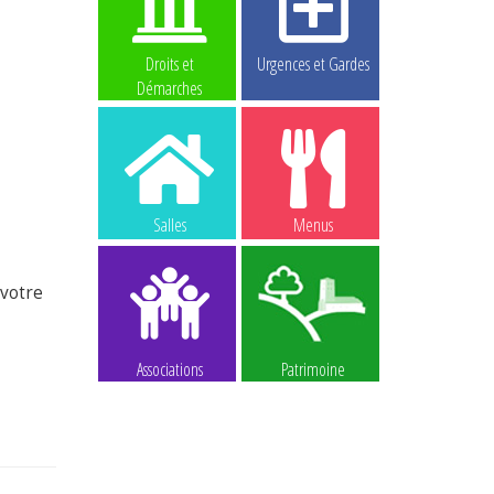
Droits et
Urgences et Gardes
Démarches
Salles
Menus
 votre
Associations
Patrimoine