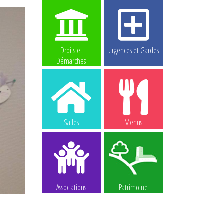
Droits et
Urgences et Gardes
Démarches
Salles
Menus
Associations
Patrimoine