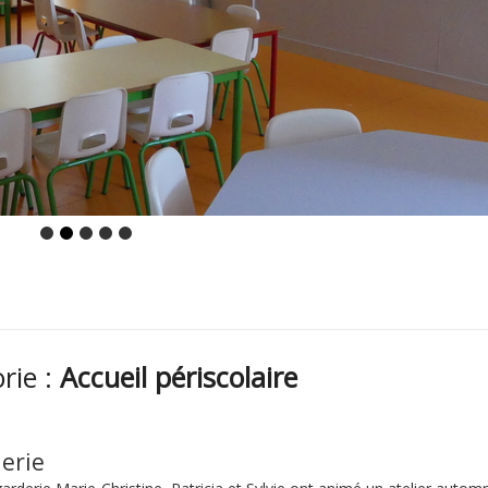
orie :
Accueil périscolaire
derie