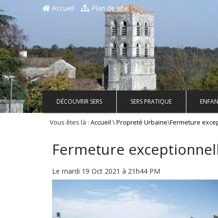
Accueil
Plan de site
DÉCOUVRIR SERS
SERS PRATIQUE
ENFAN
Vous êtes là :
\
\
Accueil
Propreté Urbaine
Fermeture excep
Fermeture exceptionnell
Le mardi 19 Oct 2021 à 21h44 PM