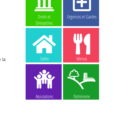
Droits et
Urgences et Gardes
Démarches
Salles
Menus
 la
Associations
Patrimoine