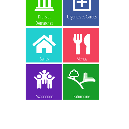
Droits et
Urgences et Gardes
Démarches
Salles
Menus
Associations
Patrimoine