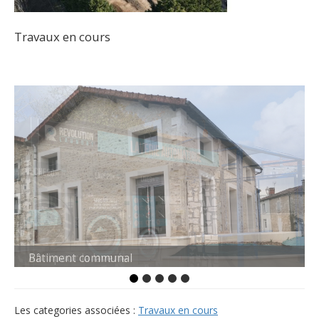
Travaux en cours
Bâtiment communal
Abri pour la laverie
Les categories associées :
Travaux en cours