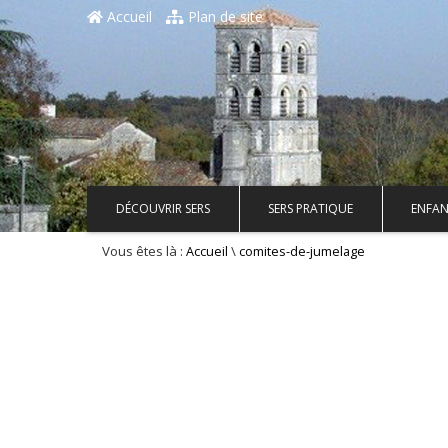
Accueil
Plan de site
DÉCOUVRIR SERS
SERS PRATIQUE
ENFAN
Vous êtes là :
\
Accueil
comites-de-jumelage