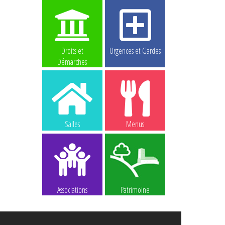
Droits et
Urgences et Gardes
Démarches
Salles
Menus
Associations
Patrimoine