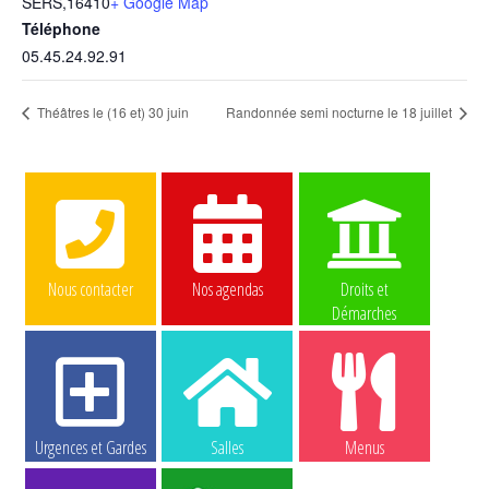
SERS
,
16410
+ Google Map
Téléphone
05.45.24.92.91
Théâtres le (16 et) 30 juin
Randonnée semi nocturne le 18 juillet
Nous contacter
Nos agendas
Droits et
Démarches
Urgences et Gardes
Salles
Menus