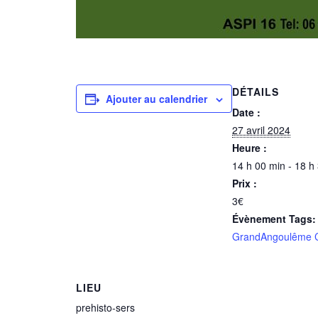
DÉTAILS
Ajouter au calendrier
Date :
27 avril 2024
Heure :
14 h 00 min - 18 h
Prix :
3€
Évènement Tags:
GrandAngoulême C
LIEU
prehisto-sers