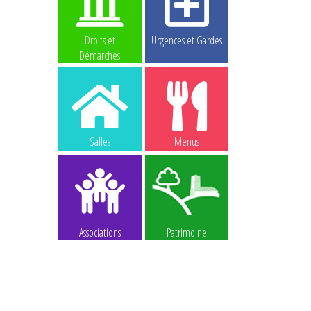
Droits et
Urgences et Gardes
Démarches
Salles
Menus
Associations
Patrimoine