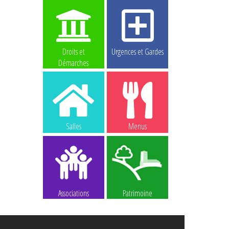
Droits et
Urgences et Gardes
Démarches
Salles
Menus
Associations
Patrimoine