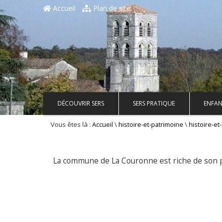
Accueil
Plan de site
DÉCOUVRIR SERS
SERS PRATIQUE
ENFAN
Vous êtes là :
\
\
Accueil
histoire-et-patrimoine
histoire-et
La commune de La Couronne est riche de son