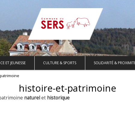
CE ET JEUNESSE
CULTURE & SPORTS
SOLIDARITÉ & PROXIMIT
-patrimoine
histoire-et-patrimoine
 patrimoine
naturel
et
historique