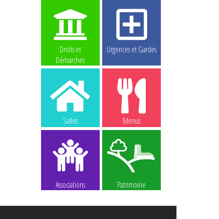
Droits et
Urgences et Gardes
Démarches
Salles
Menus
Associations
Patrimoine