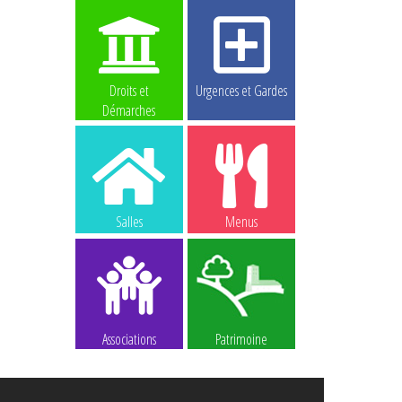
Droits et
Urgences et Gardes
Démarches
Salles
Menus
Associations
Patrimoine