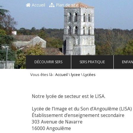
Accueil
Plan de site
DÉCOUVRIR SERS
SERS PRATIQUE
ENFAN
Vous êtes là :
\
\
Accueil
lycee
Lycées
Notre lycée de secteur est le LISA.
Lycée de l’Image et du Son d’Angoulême (LISA)
Établissement d’enseignement secondaire
303 Avenue de Navarre
16000 Angoulême