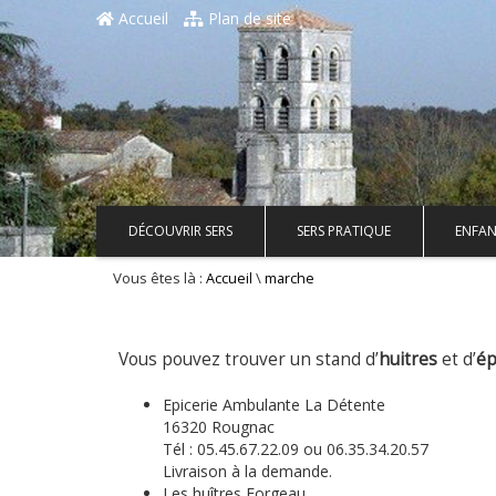
Accueil
Plan de site
DÉCOUVRIR SERS
SERS PRATIQUE
ENFAN
Vous êtes là :
\
Accueil
marche
Vous pouvez trouver un stand d’
huitres
et d’
ép
Epicerie Ambulante La Détente
16320 Rougnac
Tél : 05.45.67.22.09 ou 06.35.34.20.57
Livraison à la demande.
Les huîtres Forgeau