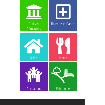
Droits et
Urgences et Gardes
Démarches
Salles
Menus
Associations
Patrimoine